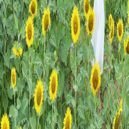
TIẾNG VIỆT
ENGLISH
中文
РУССКИЙ
ESPAÑOL