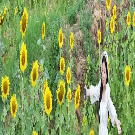
SPORT
FRANCOPHONIE
PAYS NATAL
INTERNATIONAL
MÉGASTORIE
INFOGRAPHIE
PHOTO
VIDÉO
À PROPOS DU "PEUPLE"