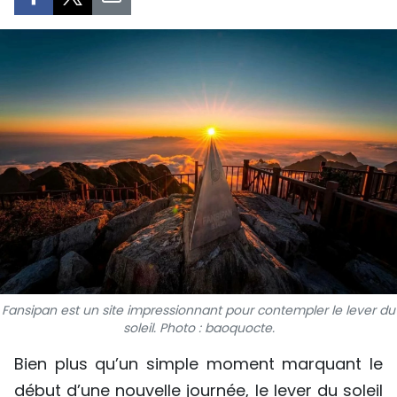
SPORT
FRANCOPHONIE
PAYS NATAL
INTERNATIONAL
MÉGASTORIE
INFOGRAPHIE
PHOTO
Fansipan est un site impressionnant pour contempler le lever du
VIDÉO
soleil. Photo : baoquocte.
Bien plus qu’un simple moment marquant le
À PROPOS DU "PEUPLE"
début d’une nouvelle journée, le lever du soleil