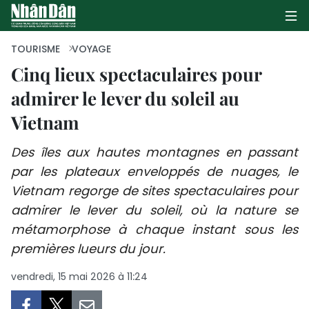
TOURISME
VOYAGE
Cinq lieux spectaculaires pour
admirer le lever du soleil au
PAGE D'ACCUEIL
Vietnam
POLITIQUE
Des îles aux hautes montagnes en passant
ÉCONOMIE
par les plateaux enveloppés de nuages, le
Vietnam regorge de sites spectaculaires pour
SOCIÉTÉ
admirer le lever du soleil, où la nature se
CULTURE
métamorphose à chaque instant sous les
premières lueurs du jour.
TOURISME
vendredi, 15 mai 2026 à 11:24
ENVIRONNEMENT