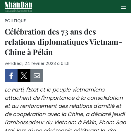
POLITIQUE
Célébration des 73 ans des
relations diplomatiques Vietnam-
PAGE D'ACCUEIL
Chine à Pékin
POLITIQUE
vendredi, 24 février 2023 à 01:01
ÉCONOMIE
SOCIÉTÉ
Le Parti, l'Etat et le peuple vietnamiens
CULTURE
attachent de l'importance à la consolidation
et au renforcement des relations d'amitié et
TOURISME
de coopération avec la Chine, a déclaré jeudi
l'ambassadeur du Vietnam à Pékin, Pham Sao
ENVIRONNEMENT
Mai, lors d'une cérémonie célébrant le 73e