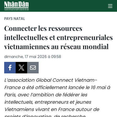
PAYS NATAL
Connecter les ressources
intellectuelles et entrepreneuriales
PAGE D'ACCUEIL
vietnamiennes au réseau mondial
POLITIQUE
dimanche, 17 mai 2026 à 09:58
ÉCONOMIE
SOCIÉTÉ
L’association Global Connect Vietnam-
CULTURE
France a été officiellement lancée le 16 mai à
Paris, avec l’ambition de fédérer les
TOURISME
intellectuels, entrepreneurs et jeunes
Vietnamiens vivant en France autour de
ENVIRONNEMENT
projets d’innovation, de recherche