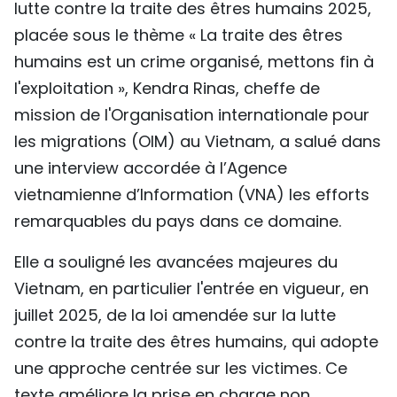
lutte contre la traite des êtres humains 2025,
TIẾNG VIỆT
placée sous le thème « La traite des êtres
humains est un crime organisé, mettons fin à
ENGLISH
l'exploitation », Kendra Rinas, cheffe de
中文
mission de l'Organisation internationale pour
les migrations (OIM) au Vietnam, a salué dans
РУССКИЙ
une interview accordée à l’Agence
ESPAÑOL
vietnamienne d’Information (VNA) les efforts
remarquables du pays dans ce domaine.
Elle a souligné les avancées majeures du
Vietnam, en particulier l'entrée en vigueur, en
juillet 2025, de la loi amendée sur la lutte
contre la traite des êtres humains, qui adopte
une approche centrée sur les victimes. Ce
texte améliore la prise en charge non