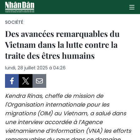
SOCIÉTÉ
Des avancées remarquables du
Vietnam dans la lutte contre la
PAGE D'ACCUEIL
traite des êtres humains
POLITIQUE
lundi, 28 juillet 2025 à 04:26
ÉCONOMIE
SOCIÉTÉ
Kendra Rinas, cheffe de mission de
CULTURE
l'Organisation internationale pour les
migrations (OIM) au Vietnam, a salué dans
TOURISME
une interview accordée à l’Agence
vietnamienne d’Information (VNA) les efforts
ENVIRONNEMENT
remarquables du pays dans ce domaine.