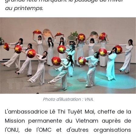
SPORT
au printemps.
FRANCOPHONIE
PAYS NATAL
INTERNATIONAL
MÉGASTORIE
INFOGRAPHIE
PHOTO
Photo d'illustration : VNA.
VIDÉO
L'ambassadrice Lê Thi Tuyêt Mai, cheffe de la
Mission permanente du Vietnam auprès de
À PROPOS DU "PEUPLE"
l'ONU, de l'OMC et d'autres organisations