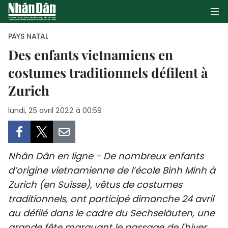
PAYS NATAL
Des enfants vietnamiens en
costumes traditionnels défilent à
PAGE D'ACCUEIL
Zurich
POLITIQUE
lundi, 25 avril 2022 à 00:59
ÉCONOMIE
SOCIÉTÉ
Nhân Dân en ligne - De nombreux enfants
CULTURE
d’origine vietnamienne de l’école Binh Minh à
Zurich (en Suisse), vêtus de costumes
TOURISME
traditionnels, ont participé dimanche 24 avril
au défilé dans le cadre du Sechseläuten, une
ENVIRONNEMENT
grande fête marquant le passage de l'hiver