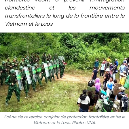
SPORT
clandestine et les mouvements
transfrontaliers le long de la frontière entre le
FRANCOPHONIE
Vietnam et le Laos
PAYS NATAL
INTERNATIONAL
MÉGASTORIE
INFOGRAPHIE
PHOTO
VIDÉO
Scène de l’exercice conjoint de protection frontalière entre le
À PROPOS DU "PEUPLE"
Vietnam et le Laos. Photo : VNA.