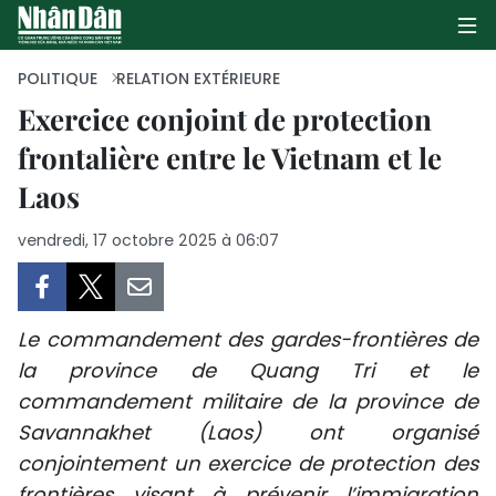
POLITIQUE
RELATION EXTÉRIEURE
Exercice conjoint de protection
frontalière entre le Vietnam et le
PAGE D'ACCUEIL
Laos
POLITIQUE
vendredi, 17 octobre 2025 à 06:07
ÉCONOMIE
SOCIÉTÉ
Le commandement des gardes-frontières de
CULTURE
la province de Quang Tri et le
commandement militaire de la province de
TOURISME
Savannakhet (Laos) ont organisé
conjointement un exercice de protection des
ENVIRONNEMENT
frontières visant à prévenir l’immigration