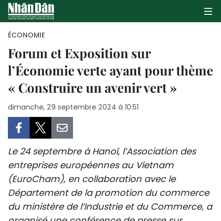
ÉCONOMIE
Forum et Exposition sur
l’Économie verte ayant pour thème
PAGE D'ACCUEIL
« Construire un avenir vert »
POLITIQUE
dimanche, 29 septembre 2024 à 10:51
ÉCONOMIE
SOCIÉTÉ
Le 24 septembre à Hanoï, l’Association des
CULTURE
entreprises européennes au Vietnam
(EuroCham), en collaboration avec le
TOURISME
Département de la promotion du commerce
du ministère de l’Industrie et du Commerce, a
ENVIRONNEMENT
organisé une conférence de presse sur