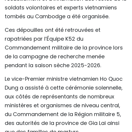
soldats volontaires et experts vietnamiens
TIẾNG VIỆT
tombés au Cambodge a été organisée.
ENGLISH
Ces dépouilles ont été retrouvées et
中文
rapatriées par l’Équipe K52 du
Commandement militaire de la province lors
РУССКИЙ
de la campagne de recherche menée
ESPAÑOL
pendant la saison sèche 2025-2026.
Le vice-Premier ministre vietnamien Ho Quoc
Dung a assisté à cette cérémonie solennelle,
aux côtés de représentants de nombreux
ministères et organismes de niveau central,
du Commandement de la Région militaire 5,
des autorités de la province de Gia Lai ainsi
que des familles de martyrs.