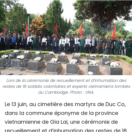
SPORT
FRANCOPHONIE
PAYS NATAL
INTERNATIONAL
MÉGASTORIE
INFOGRAPHIE
Lors de la cérémonie de recueillement et d’inhumation des
restes de 18 soldats volontaires et experts vietnamiens tombés
PHOTO
au Cambodge. Photo : VNA.
Le 13 juin, au cimetière des martyrs de Duc Co,
VIDÉO
dans la commune éponyme de la province
vietnamienne de Gia Lai, une cérémonie de
À PROPOS DU "PEUPLE"
recueillement et d’inhumation des restes de 18