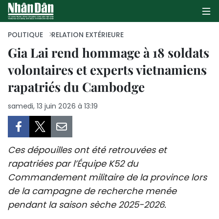
POLITIQUE
RELATION EXTÉRIEURE
Gia Lai rend hommage à 18 soldats
volontaires et experts vietnamiens
PAGE D'ACCUEIL
rapatriés du Cambodge
POLITIQUE
samedi, 13 juin 2026 à 13:19
ÉCONOMIE
SOCIÉTÉ
Ces dépouilles ont été retrouvées et
CULTURE
rapatriées par l’Équipe K52 du
Commandement militaire de la province lors
TOURISME
de la campagne de recherche menée
pendant la saison sèche 2025-2026.
ENVIRONNEMENT