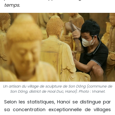
temps.
SPORT
FRANCOPHONIE
PAYS NATAL
INTERNATIONAL
MÉGASTORIE
INFOGRAPHIE
PHOTO
Un artisan du village de sculpture de Son Dông (commune de
Son Dông, district de Hoai Duc, Hanoï). Photo : Vnanet.
VIDÉO
Selon les statistiques, Hanoï se distingue par
sa concentration exceptionnelle de villages
À PROPOS DU "PEUPLE"