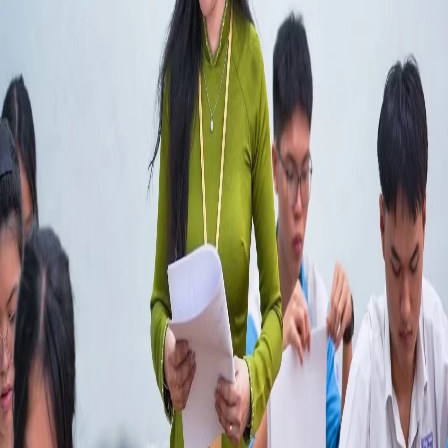
TIẾNG VIỆT
ENGLISH
中文
РУССКИЙ
ESPAÑOL