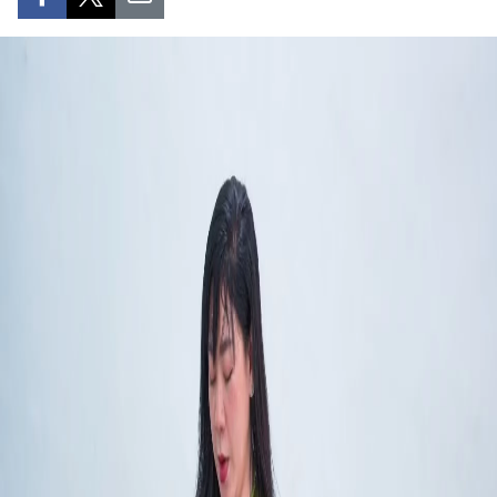
SPORT
FRANCOPHONIE
PAYS NATAL
INTERNATIONAL
MÉGASTORIE
INFOGRAPHIE
PHOTO
VIDÉO
À PROPOS DU "PEUPLE"