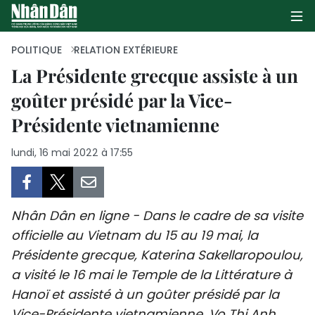
POLITIQUE
RELATION EXTÉRIEURE
La Présidente grecque assiste à un
goûter présidé par la Vice-
PAGE D'ACCUEIL
Présidente vietnamienne
POLITIQUE
lundi, 16 mai 2022 à 17:55
ÉCONOMIE
SOCIÉTÉ
Nhân Dân en ligne - Dans le cadre de sa visite
CULTURE
officielle au Vietnam du 15 au 19 mai, la
Présidente grecque, Katerina Sakellaropoulou,
TOURISME
a visité le 16 mai le Temple de la Littérature à
Hanoï et assisté à un goûter présidé par la
ENVIRONNEMENT
Vice-Présidente vietnamienne, Vo Thi Anh