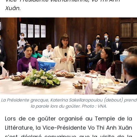
SPORT
Xuân.
FRANCOPHONIE
PAYS NATAL
INTERNATIONAL
MÉGASTORIE
INFOGRAPHIE
PHOTO
La Présidente grecque, Katerina Sakellaropoulou (debout) prend
la parole lors du goûter. Photo : VNA.
VIDÉO
Lors de ce goûter organisé au Temple de la
Littérature, la Vice-Présidente Vo Thi Anh Xuân
À PROPOS DU "PEUPLE"
s’est déclaré convaincue que la visite de la