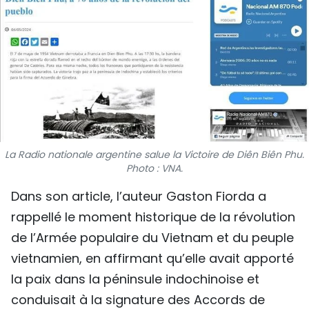
SPORT
FRANCOPHONIE
PAYS NATAL
INTERNATIONAL
MÉGASTORIE
La Radio nationale argentine salue la Victoire de Diên Biên Phu.
Photo : VNA.
INFOGRAPHIE
Dans son article, l’auteur Gaston Fiorda a
PHOTO
rappellé le moment historique de la révolution
de l’Armée populaire du Vietnam et du peuple
VIDÉO
vietnamien, en affirmant qu’elle avait apporté
la paix dans la péninsule indochinoise et
À PROPOS DU "PEUPLE"
conduisait à la signature des Accords de