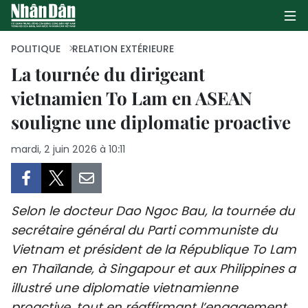
POLITIQUE
RELATION EXTÉRIEURE
La tournée du dirigeant
vietnamien To Lam en ASEAN
PAGE D'ACCUEIL
souligne une diplomatie proactive
POLITIQUE
mardi, 2 juin 2026 à 10:11
ÉCONOMIE
SOCIÉTÉ
Selon le docteur Dao Ngoc Bau, la tournée du
CULTURE
secrétaire général du Parti communiste du
Vietnam et président de la République To Lam
TOURISME
en Thaïlande, à Singapour et aux Philippines a
illustré une diplomatie vietnamienne
ENVIRONNEMENT
proactive, tout en réaffirmant l’engagement