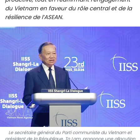
SPORT
du Vietnam en faveur du rôle central et de la
résilience de l’ASEAN.
FRANCOPHONIE
PAYS NATAL
INTERNATIONAL
MÉGASTORIE
INFOGRAPHIE
PHOTO
VIDÉO
Le secrétaire général du Parti communiste du Vietnam et
À PROPOS DU "PEUPLE"
président de la République, To Lam, prononce une allocution