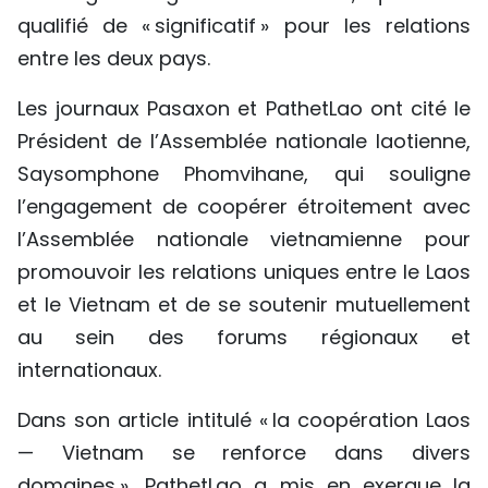
qualifié de « significatif » pour les relations
TIẾNG VIỆT
entre les deux pays.
ENGLISH
Les journaux Pasaxon et PathetLao ont cité le
中文
Président de l’Assemblée nationale laotienne,
Saysomphone Phomvihane, qui souligne
РУССКИЙ
l’engagement de coopérer étroitement avec
ESPAÑOL
l’Assemblée nationale vietnamienne pour
promouvoir les relations uniques entre le Laos
et le Vietnam et de se soutenir mutuellement
au sein des forums régionaux et
internationaux.
Dans son article intitulé « la coopération Laos
— Vietnam se renforce dans divers
domaines », PathetLao a mis en exergue la