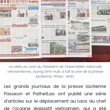
SPORT
FRANCOPHONIE
PAYS NATAL
INTERNATIONAL
MÉGASTORIE
INFOGRAPHIE
La visite au Laos du Président de l’Assemblée nationale
vietnamienne, Vuong Dinh Huê, a fait la Une de la presse
laotienne. Photo : NDEL.
PHOTO
Les grands journaux de la presse laotienne
VIDÉO
Pasaxon et PathetLao ont publié une série
d’articles sur le déplacement au Laos du chef
À PROPOS DU "PEUPLE"
de l’organe législatif vietnamien, qui a été