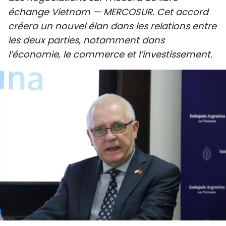
échange Vietnam — MERCOSUR. Cet accord
SPORT
créera un nouvel élan dans les relations entre
FRANCOPHONIE
les deux parties, notamment dans
l’économie, le commerce et l’investissement.
PAYS NATAL
INTERNATIONAL
MÉGASTORIE
INFOGRAPHIE
PHOTO
VIDÉO
À PROPOS DU "PEUPLE"