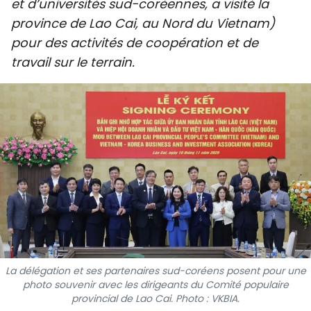
et d’universités sud-coréennes, a visité la
SPORT
province de Lao Cai, au Nord du Vietnam)
pour des activités de coopération et de
FRANCOPHONIE
travail sur le terrain.
PAYS NATAL
INTERNATIONAL
MÉGASTORIE
INFOGRAPHIE
PHOTO
VIDÉO
La délégation et ses partenaires sud-coréens posent pour une
photo souvenir avec les dirigeants du Comité populaire
À PROPOS DU "PEUPLE"
provincial de Lao Cai. Photo : VKBIA.