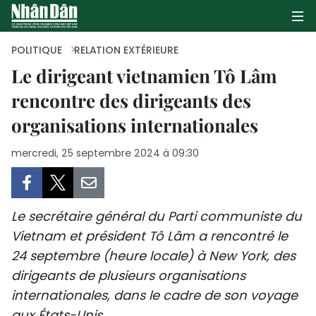
POLITIQUE
RELATION EXTÉRIEURE
Le dirigeant vietnamien Tô Lâm
rencontre des dirigeants des
PAGE D'ACCUEIL
organisations internationales
POLITIQUE
mercredi, 25 septembre 2024 à 09:30
ÉCONOMIE
SOCIÉTÉ
Le secrétaire général du Parti communiste du
CULTURE
Vietnam et président Tô Lâm a rencontré le
24 septembre (heure locale) à New York, des
TOURISME
dirigeants de plusieurs organisations
internationales, dans le cadre de son voyage
ENVIRONNEMENT
aux États-Unis.