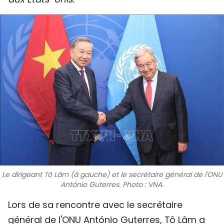
SPORT
FRANCOPHONIE
PAYS NATAL
INTERNATIONAL
MÉGASTORIE
INFOGRAPHIE
PHOTO
Le dirigeant Tô Lâm (à gauche) et le secrétaire général de l'ONU
VIDÉO
António Guterres. Photo : VNA.
Lors de sa rencontre avec le secrétaire
À PROPOS DU "PEUPLE"
général de l'ONU António Guterres, Tô Lâm a