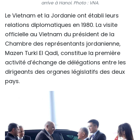
arrive à Hanoi. Photo : VNA.
TIẾNG VIỆT
Le Vietnam et la Jordanie ont établi leurs
ENGLISH
relations diplomatiques en 1980. La visite
officielle au Vietnam du président de la
中文
Chambre des représentants jordanienne,
Mazen Turki El Qadi, constitue la première
РУССКИЙ
activité d’échange de délégations entre les
ESPAÑOL
dirigeants des organes législatifs des deux
pays.