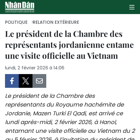
POLITIQUE
RELATION EXTÉRIEURE
Le président de la Chambre des
représentants jordanienne entame
PAGE D'ACCUEIL
une visite officielle au Vietnam
POLITIQUE
lundi, 2 février 2026 à 14:06
ÉCONOMIE
SOCIÉTÉ
Le président de la Chambre des
CULTURE
représentants du Royaume hachémite de
Jordanie, Mazen Turki El Qadi, est arrivé ce
TOURISME
lundi après-midi, 2 février 2026, à Hanoï,
entamant une visite officielle au Vietnam du 2
ENVIRONNEMENT
au 5 février 2026, à l’invitation du président de