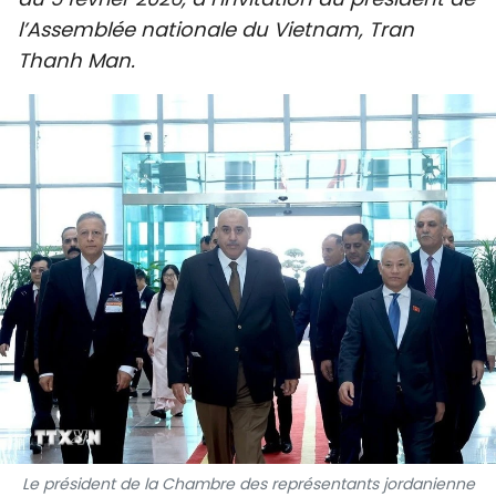
SPORT
l’Assemblée nationale du Vietnam, Tran
Thanh Man.
FRANCOPHONIE
PAYS NATAL
INTERNATIONAL
MÉGASTORIE
INFOGRAPHIE
PHOTO
VIDÉO
À PROPOS DU "PEUPLE"
Le président de la Chambre des représentants jordanienne