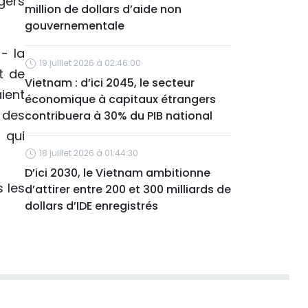
gers
million de dollars d’aide non
gouvernementale
- la
19 juillet 2026 à 02:46:00
t de
Vietnam : d’ici 2045, le secteur
ient
économique à capitaux étrangers
 des
contribuera à 30% du PIB national
 qui
18 juillet 2026 à 01:44:30
D’ici 2030, le Vietnam ambitionne
 les
d’attirer entre 200 et 300 milliards de
dollars d’IDE enregistrés