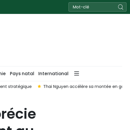
nie
Pays natal
International
ment stratégique
Thai Nguyen accélère sa montée en gamme
précie