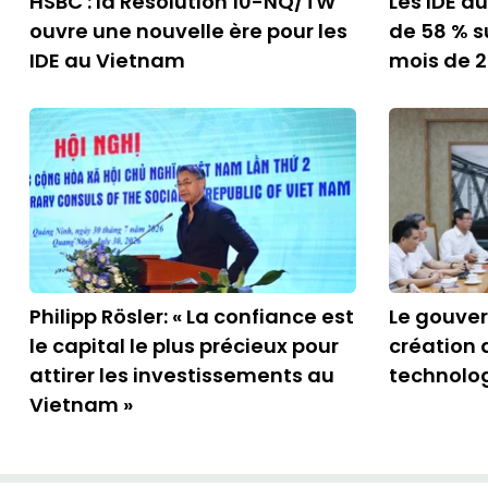
HSBC : la Résolution 10-NQ/TW
Les IDE a
ouvre une nouvelle ère pour les
de 58 % s
IDE au Vietnam
mois de 
Philipp Rösler: « La confiance est
Le gouver
le capital le plus précieux pour
création 
attirer les investissements au
technolo
Vietnam »