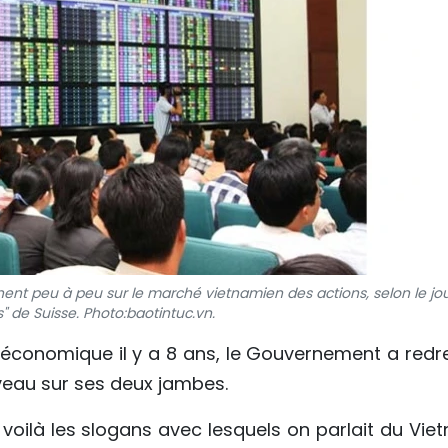
nent peu à peu sur le marché vietnamien des actions, selon le jo
" de Suisse. Photo:baotintuc.vn.
e économique il y a 8 ans, le Gouvernement a redr
veau sur ses deux jambes.
, voilà les slogans avec lesquels on parlait du Vi