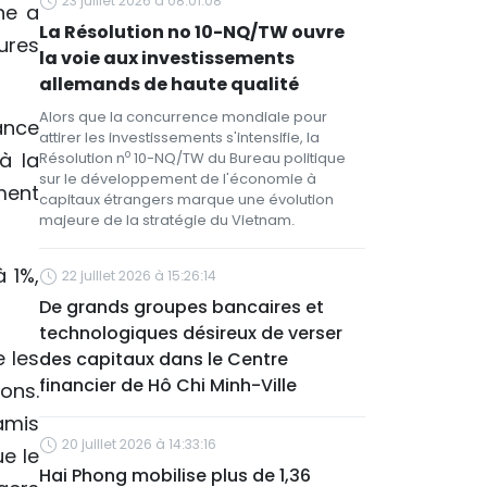
23 juillet 2026 à 08:01:08
ne a
La Résolution no 10-NQ/TW ouvre
ures
la voie aux investissements
allemands de haute qualité
Alors que la concurrence mondiale pour
ance
attirer les investissements s'intensifie, la
à la
o
Résolution n
10-NQ/TW du Bureau politique
sur le développement de l'économie à
ment
capitaux étrangers marque une évolution
majeure de la stratégie du Vietnam.
 1%,
22 juillet 2026 à 15:26:14
De grands groupes bancaires et
technologiques désireux de verser
 les
des capitaux dans le Centre
financier de Hô Chi Minh-Ville
ons.
amis
20 juillet 2026 à 14:33:16
e le
Hai Phong mobilise plus de 1,36