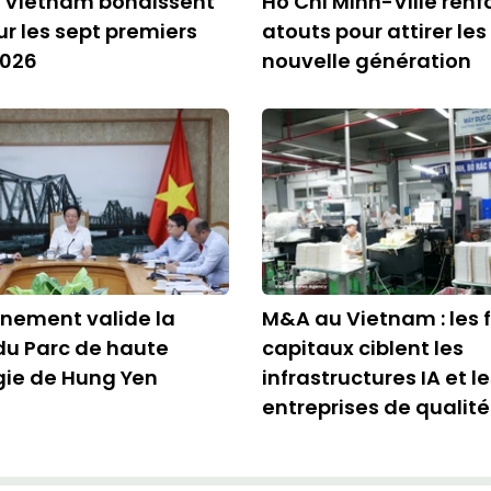
u Vietnam bondissent
Hô Chi Minh-Ville renf
ur les sept premiers
atouts pour attirer les
2026
nouvelle génération
nement valide la
M&A au Vietnam : les f
du Parc de haute
capitaux ciblent les
gie de Hung Yen
infrastructures IA et l
entreprises de qualité