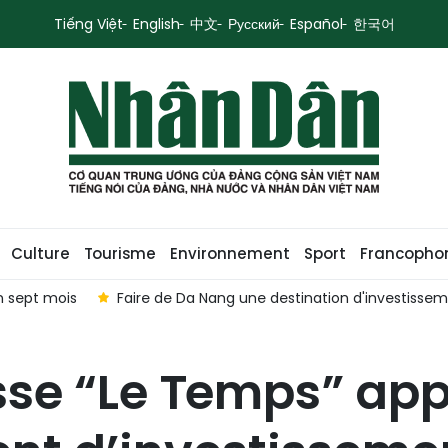
Tiếng Việt
English
中文
Русский
Español
한국어
Culture
Tourisme
Environnement
Sport
Francopho
en sept mois
Faire de Da Nang une destination d'investisse
isse “Le Temps” ap