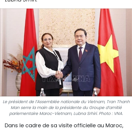
SPORT
FRANCOPHONIE
PAYS NATAL
INTERNATIONAL
MÉGASTORIE
INFOGRAPHIE
PHOTO
Le président de l’Assemblée nationale du Vietnam, Tran Thanh
VIDÉO
Man serre la main de la présidente du Groupe d’amitié
parlementaire Maroc-Vietnam, Lubna Srhiri. Photo : VNA.
Dans le cadre de sa visite officielle au Maroc,
À PROPOS DU "PEUPLE"