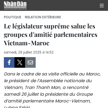
POLITIQUE
RELATION EXTÉRIEURE
Le législateur suprême salue les
groupes d’amitié parlementaires
PAGE D'ACCUEIL
Vietnam-Maroc
POLITIQUE
samedi, 26 juillet 2025 à 14:52
ÉCONOMIE
SOCIÉTÉ
Dans le cadre de sa visite officielle au Maroc,
CULTURE
le président de l’Assemblée nationale du
Vietnam, Tran Thanh Man, a rencontré
TOURISME
samedi 26 juillet la présidente du Groupe
d’amitié parlementaire Maroc-Vietnam,
ENVIRONNEMENT
Lubna Srhiri.