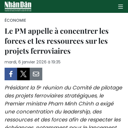
ÉCONOMIE
Le PM appelle à concentrer les
forces et les ressources sur les
PAGE D'ACCUEIL
projets ferroviaires
POLITIQUE
mardi, 6 janvier 2026 à 19:35
ÉCONOMIE
SOCIÉTÉ
Présidant la 5ᵉ réunion du Comité de pilotage
CULTURE
des projets ferroviaires stratégiques, le
Premier ministre Pham Minh Chinh a exigé
TOURISME
une concentration du leadership, des
ressources et des forces afin de respecter les
ENVIRONNEMENT
échéances, notamment pour le lancement