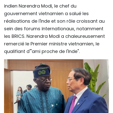
indien Narendra Modi, le chef du
TIẾNG VIỆT
gouvernement vietnamien a salué les
ENGLISH
réalisations de l'Inde et son rôle croissant au
sein des forums internationaux, notamment
中文
les BRICS. Narendra Modi a chaleureusement
РУССКИЙ
remercié le Premier ministre vietnamien, le
qualifiant d'"ami proche de l'Inde".
ESPAÑOL