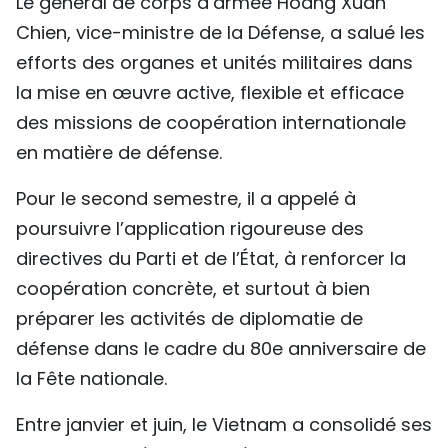
Le général de corps d’armée Hoang Xuan
TIẾNG VIỆT
Chien, vice-ministre de la Défense, a salué les
efforts des organes et unités militaires dans
ENGLISH
la mise en œuvre active, flexible et efficace
中文
des missions de coopération internationale
en matière de défense.
РУССКИЙ
Pour le second semestre, il a appelé à
ESPAÑOL
poursuivre l’application rigoureuse des
directives du Parti et de l’État, à renforcer la
coopération concrète, et surtout à bien
préparer les activités de diplomatie de
défense dans le cadre du 80e anniversaire de
la Fête nationale.
Entre janvier et juin, le Vietnam a consolidé ses