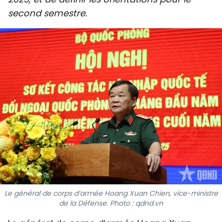
SPORT
second semestre.
FRANCOPHONIE
PAYS NATAL
INTERNATIONAL
MÉGASTORIE
INFOGRAPHIE
PHOTO
VIDÉO
Le général de corps d’armée Hoang Xuan Chien, vice-ministre
de la Défense. Photo : qdnd.vn
À PROPOS DU "PEUPLE"