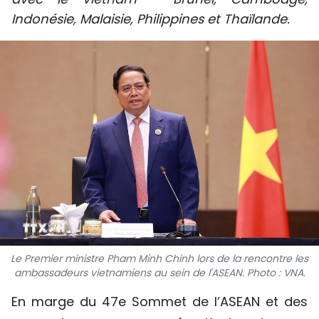
SPORT
Indonésie, Malaisie, Philippines et Thaïlande.
FRANCOPHONIE
PAYS NATAL
INTERNATIONAL
MÉGASTORIE
INFOGRAPHIE
PHOTO
VIDÉO
Le Premier ministre Pham Minh Chinh lors de la rencontre les
ambassadeurs vietnamiens au sein de l'ASEAN. Photo : VNA.
En marge du 47e Sommet de l’ASEAN et des
À PROPOS DU "PEUPLE"