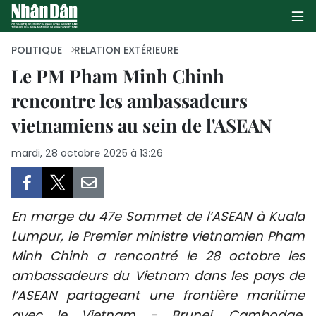
POLITIQUE
RELATION EXTÉRIEURE
Le PM Pham Minh Chinh
rencontre les ambassadeurs
PAGE D'ACCUEIL
vietnamiens au sein de l'ASEAN
POLITIQUE
mardi, 28 octobre 2025 à 13:26
ÉCONOMIE
SOCIÉTÉ
En marge du 47e Sommet de l’ASEAN à Kuala
CULTURE
Lumpur, le Premier ministre vietnamien Pham
Minh Chinh a rencontré le 28 octobre les
TOURISME
ambassadeurs du Vietnam dans les pays de
l’ASEAN partageant une frontière maritime
ENVIRONNEMENT
avec le Vietnam - Brunei, Cambodge,