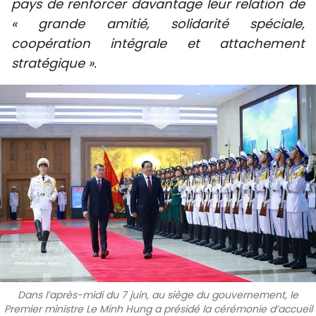
pays de renforcer davantage leur relation de
SPORT
« grande amitié, solidarité spéciale,
coopération intégrale et attachement
FRANCOPHONIE
stratégique ».
PAYS NATAL
INTERNATIONAL
MÉGASTORIE
INFOGRAPHIE
PHOTO
VIDÉO
Dans l’après-midi du 7 juin, au siège du gouvernement, le
À PROPOS DU "PEUPLE"
Premier ministre Le Minh Hung a présidé la cérémonie d’accueil