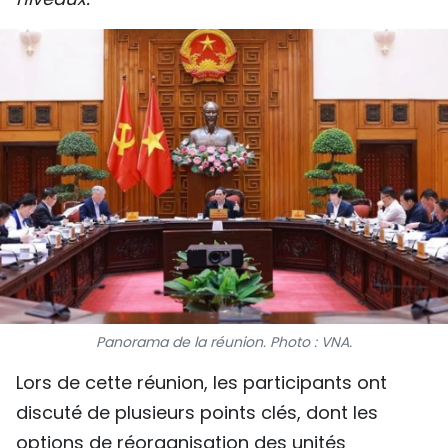
SPORT
FRANCOPHONIE
PAYS NATAL
INTERNATIONAL
MÉGASTORIE
INFOGRAPHIE
PHOTO
Panorama de la réunion. Photo : VNA.
VIDÉO
Lors de cette réunion, les participants ont
discuté de plusieurs points clés, dont les
À PROPOS DU "PEUPLE"
options de réorganisation des unités