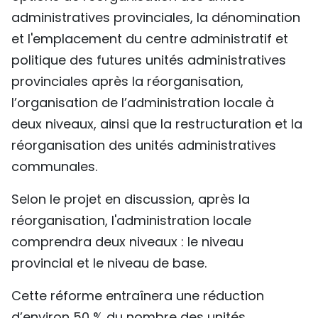
administratives provinciales, la dénomination
TIẾNG VIỆT
et l'emplacement du centre administratif et
ENGLISH
politique des futures unités administratives
provinciales après la réorganisation,
中文
l’organisation de l’administration locale à
РУССКИЙ
deux niveaux, ainsi que la restructuration et la
réorganisation des unités administratives
ESPAÑOL
communales.
Selon le projet en discussion, après la
réorganisation, l'administration locale
comprendra deux niveaux : le niveau
provincial et le niveau de base.
Cette réforme entraînera une réduction
d’environ 50 % du nombre des unités