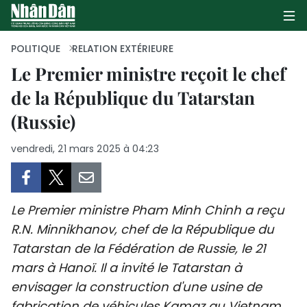
POLITIQUE
RELATION EXTÉRIEURE
Le Premier ministre reçoit le chef
de la République du Tatarstan
PAGE D'ACCUEIL
(Russie)
POLITIQUE
vendredi, 21 mars 2025 à 04:23
ÉCONOMIE
SOCIÉTÉ
Le Premier ministre Pham Minh Chinh a reçu
CULTURE
R.N. Minnikhanov, chef de la République du
Tatarstan de la Fédération de Russie, le 21
TOURISME
mars à Hanoï. Il a invité le Tatarstan à
envisager la construction d'une usine de
ENVIRONNEMENT
fabrication de véhicules Kamaz au Vietnam.