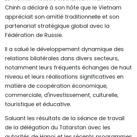
Chinh a déclaré à son hôte que le Vietnam
TIẾNG VIỆT
appréciait son amitié traditionnelle et son
ENGLISH
partenariat stratégique global avec la
Fédération de Russie.
中文
Il a salué le développement dynamique des
РУССКИЙ
relations bilatérales dans divers secteurs,
ESPAÑOL
notamment leurs fréquents échanges de haut
niveau et leurs réalisations significatives en
matière de coopération économique,
commerciale, d'investissement, culturelle,
touristique et éducative.
Saluant les résultats de la séance de travail
de la délégation du Tatarstan avec les
autorités de Hanoï et les récents programmes