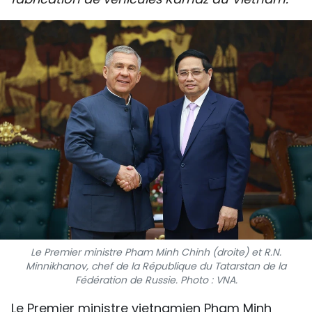
SPORT
FRANCOPHONIE
PAYS NATAL
INTERNATIONAL
MÉGASTORIE
INFOGRAPHIE
PHOTO
VIDÉO
Le Premier ministre Pham Minh Chinh (droite) et R.N.
Minnikhanov, chef de la République du Tatarstan de la
Fédération de Russie. Photo : VNA.
À PROPOS DU "PEUPLE"
Le Premier ministre vietnamien Pham Minh