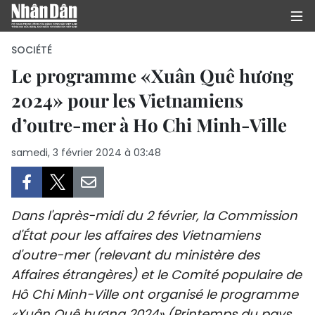
SOCIÉTÉ
Le programme «Xuân Quê hương
2024» pour les Vietnamiens
PAGE D'ACCUEIL
d’outre-mer à Ho Chi Minh-Ville
POLITIQUE
samedi, 3 février 2024 à 03:48
ÉCONOMIE
SOCIÉTÉ
Dans l'après-midi du 2 février, la Commission
CULTURE
d'État pour les affaires des Vietnamiens
d'outre-mer (relevant du ministère des
TOURISME
Affaires étrangères) et le Comité populaire de
Hô Chi Minh-Ville ont organisé le programme
ENVIRONNEMENT
«Xuân Quê hương 2024» (Printemps du pays