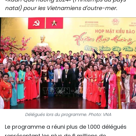
SPORT
natal) pour les Vietnamiens d'outre-mer.
FRANCOPHONIE
PAYS NATAL
INTERNATIONAL
MÉGASTORIE
INFOGRAPHIE
PHOTO
VIDÉO
Délégués lors du programme. Photo: VNA
Le programme a réuni plus de 1.000 délégués
À PROPOS DU "PEUPLE"
représentant les plus de 6 millions de