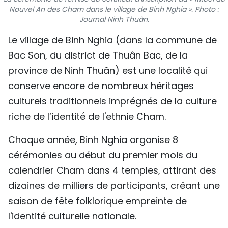
Nouvel An des Cham dans le village de Binh Nghia ». Photo :
TIẾNG VIỆT
Journal Ninh Thuân.
ENGLISH
Le village de Binh Nghia (dans la commune de
Bac Son, du district de Thuân Bac, de la
中文
province de Ninh Thuân) est une localité qui
conserve encore de nombreux héritages
РУССКИЙ
culturels traditionnels imprégnés de la culture
ESPAÑOL
riche de l’identité de l'ethnie Cham.
Chaque année, Binh Nghia organise 8
cérémonies au début du premier mois du
calendrier Cham dans 4 temples, attirant des
dizaines de milliers de participants, créant une
saison de fête folklorique empreinte de
l'identité culturelle nationale.