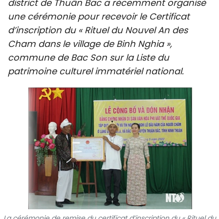
district de Thuân Bac a récemment organisé
SPORT
une cérémonie pour recevoir le Certificat
d’inscription du « Rituel du Nouvel An des
FRANCOPHONIE
Cham dans le village de Binh Nghia »,
commune de Bac Son sur la Liste du
PAYS NATAL
patrimoine culturel immatériel national.
INTERNATIONAL
MÉGASTORIE
INFOGRAPHIE
PHOTO
VIDÉO
À PROPOS DU "PEUPLE"
La cérémonie de remise du certificat d’inscription du « Rituel du