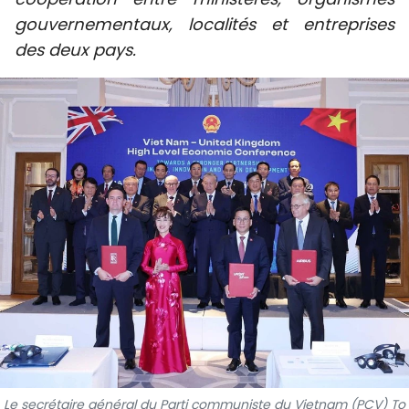
SPORT
gouvernementaux, localités et entreprises
des deux pays.
FRANCOPHONIE
PAYS NATAL
INTERNATIONAL
MÉGASTORIE
INFOGRAPHIE
PHOTO
VIDÉO
À PROPOS DU "PEUPLE"
Le secrétaire général du Parti communiste du Vietnam (PCV) To