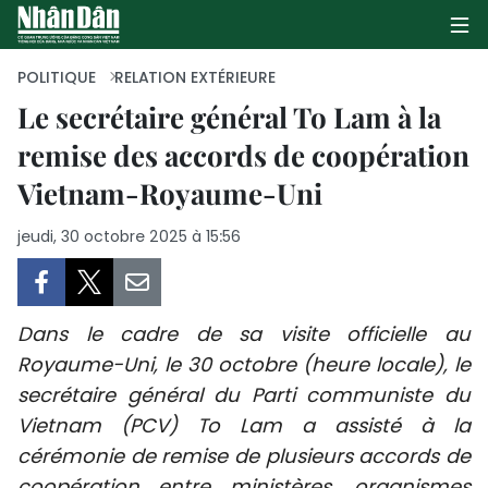
POLITIQUE
RELATION EXTÉRIEURE
Le secrétaire général To Lam à la
remise des accords de coopération
PAGE D'ACCUEIL
Vietnam-Royaume-Uni
POLITIQUE
jeudi, 30 octobre 2025 à 15:56
ÉCONOMIE
SOCIÉTÉ
Dans le cadre de sa visite officielle au
CULTURE
Royaume-Uni, le 30 octobre (heure locale), le
secrétaire général du Parti communiste du
TOURISME
Vietnam (PCV) To Lam a assisté à la
cérémonie de remise de plusieurs accords de
ENVIRONNEMENT
coopération entre ministères, organismes