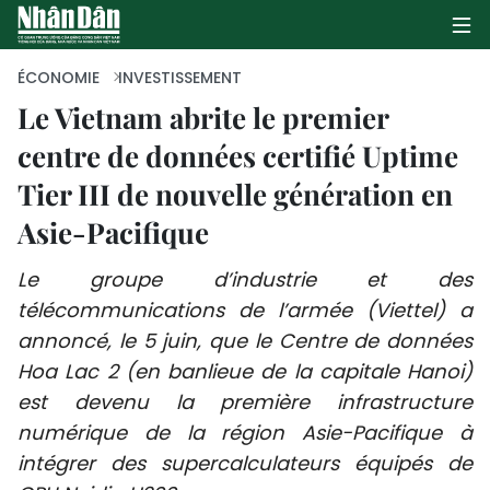
ÉCONOMIE
INVESTISSEMENT
Le Vietnam abrite le premier
centre de données certifié Uptime
PAGE D'ACCUEIL
Tier III de nouvelle génération en
POLITIQUE
Asie-Pacifique
ÉCONOMIE
Le groupe d’industrie et des
SOCIÉTÉ
télécommunications de l’armée (Viettel) a
annoncé, le 5 juin, que le Centre de données
CULTURE
Hoa Lac 2 (en banlieue de la capitale Hanoi)
est devenu la première infrastructure
TOURISME
numérique de la région Asie-Pacifique à
intégrer des supercalculateurs équipés de
ENVIRONNEMENT