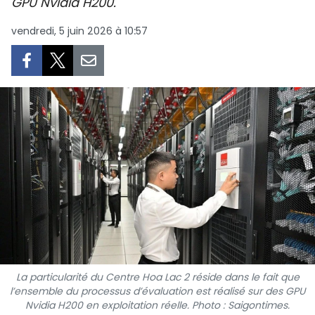
GPU Nvidia H200.
SPORT
vendredi, 5 juin 2026 à 10:57
FRANCOPHONIE
PAYS NATAL
INTERNATIONAL
MÉGASTORIE
INFOGRAPHIE
PHOTO
VIDÉO
La particularité du Centre Hoa Lac 2 réside dans le fait que
l’ensemble du processus d’évaluation est réalisé sur des GPU
À PROPOS DU "PEUPLE"
Nvidia H200 en exploitation réelle. Photo : Saigontimes.