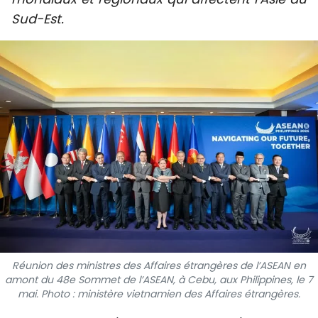
SPORT
Sud-Est.
FRANCOPHONIE
PAYS NATAL
INTERNATIONAL
MÉGASTORIE
INFOGRAPHIE
PHOTO
VIDÉO
Réunion des ministres des Affaires étrangères de l’ASEAN en
amont du 48e Sommet de l’ASEAN, à Cebu, aux Philippines, le 7
mai. Photo : ministère vietnamien des Affaires étrangères.
À PROPOS DU "PEUPLE"