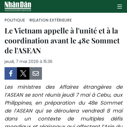
POLITIQUE
RELATION EXTÉRIEURE
Le Vietnam appelle à l'unité et à la
coordination avant le 48e Sommet
PAGE D'ACCUEIL
de l'ASEAN
POLITIQUE
jeudi, 7 mai 2026 à 15:36
ÉCONOMIE
SOCIÉTÉ
Les ministres des Affaires étrangères de
CULTURE
l’ASEAN se sont réunis jeudi 7 mai à Cebu, aux
Philippines, en préparation du 48e Sommet
TOURISME
de l’ASEAN qui se déroulera vendredi 8 mai
dans un contexte de multiples défis
ENVIRONNEMENT
mondiaux et régionaux qui affectent l’Asie du