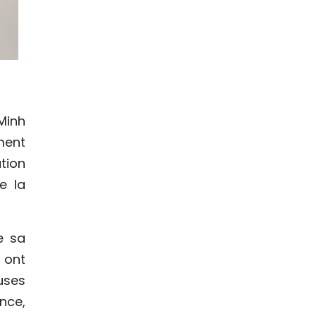
Minh
ment
tion
e la
e sa
 ont
uses
nce,