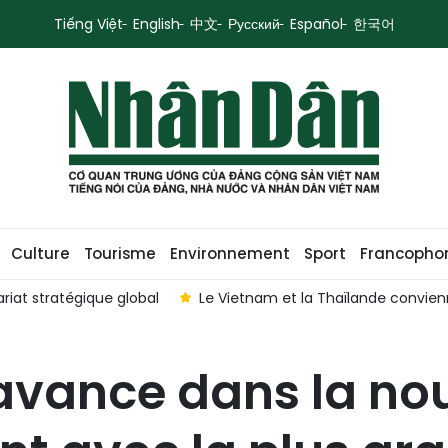
Tiếng Việt
English
中文
Русский
Español
한국어
Culture
Tourisme
Environnement
Sport
Francopho
riat stratégique global
Le Vietnam et la Thaïlande convien
avance dans la nou