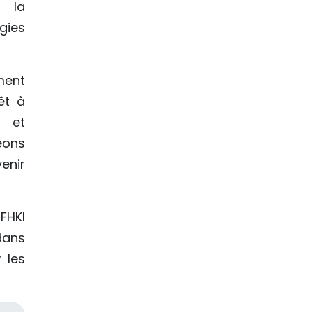
, la
gies
ment
êt à
s et
geons
enir
FHKI
dans
 les