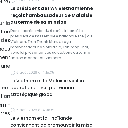
t 26
6 août 2026 à 14:27:18
Le président de l’AN vietnamienne
reçoit l’ambassadeur de Malaisie
au terme de sa mission
r la
tion
Dans l’après-midi du 6 août, à Hanoï, le
président de l’Assemblée nationale (AN) du
 des
Vietnam, Tran Thanh Man, a reçu
l’ambassadeur de Malaisie, Tan Yang Thai,
nces
venu lui présenter ses salutations au terme
ment
de son mandat au Vietnam.
 une
6 août 2026 à 14:15:35
Le Vietnam et la Malaisie veulent
ntent
approfondir leur partenariat
stratégique global
tion
semi-
6 août 2026 à 14:08:59
tres
Le Vietnam et la Thaïlande
conviennent de promouvoir la mise