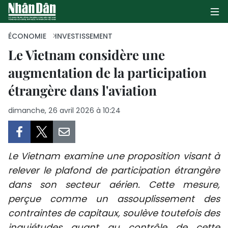
ÉCONOMIE
INVESTISSEMENT
Le Vietnam considère une
augmentation de la participation
PAGE D'ACCUEIL
étrangère dans l'aviation
POLITIQUE
dimanche, 26 avril 2026 à 10:24
ÉCONOMIE
SOCIÉTÉ
Le Vietnam examine une proposition visant à
CULTURE
relever le plafond de participation étrangère
dans son secteur aérien. Cette mesure,
TOURISME
perçue comme un assouplissement des
contraintes de capitaux, soulève toutefois des
ENVIRONNEMENT
inquiétudes quant au contrôle de cette