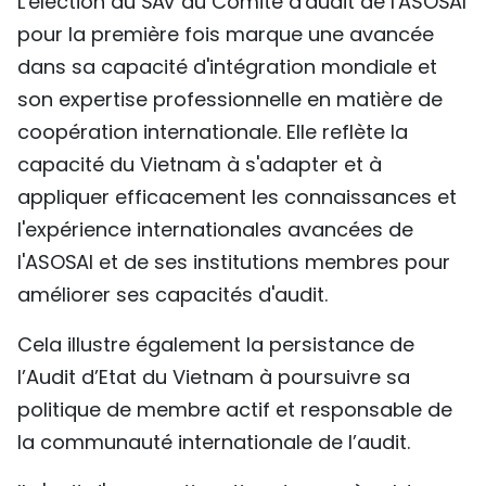
L'élection du SAV au Comité d'audit de l'ASOSAI
TIẾNG VIỆT
pour la première fois marque une avancée
dans sa capacité d'intégration mondiale et
ENGLISH
son expertise professionnelle en matière de
coopération internationale. Elle reflète la
中文
capacité du Vietnam à s'adapter et à
РУССКИЙ
appliquer efficacement les connaissances et
l'expérience internationales avancées de
ESPAÑOL
l'ASOSAI et de ses institutions membres pour
améliorer ses capacités d'audit.
Cela illustre également la persistance de
l’Audit d’Etat du Vietnam à poursuivre sa
politique de membre actif et responsable de
la communauté internationale de l’audit.