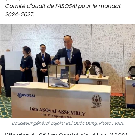
Comité d'audit de l'ASOSAI pour le mandat
SPORT
2024-2027.
FRANCOPHONIE
PAYS NATAL
INTERNATIONAL
MÉGASTORIE
INFOGRAPHIE
PHOTO
VIDÉO
L’auditeur général adjoint Bui Quôc Dung. Photo : VNA.
À PROPOS DU "PEUPLE"