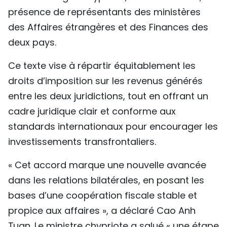
présence de représentants des ministères
TIẾNG VIỆT
des Affaires étrangères et des Finances des
ENGLISH
deux pays.
中文
Ce texte vise à répartir équitablement les
droits d’imposition sur les revenus générés
РУССКИЙ
entre les deux juridictions, tout en offrant un
ESPAÑOL
cadre juridique clair et conforme aux
standards internationaux pour encourager les
investissements transfrontaliers.
« Cet accord marque une nouvelle avancée
dans les relations bilatérales, en posant les
bases d’une coopération fiscale stable et
propice aux affaires », a déclaré Cao Anh
Tuan. Le ministre chypriote a salué « une étape