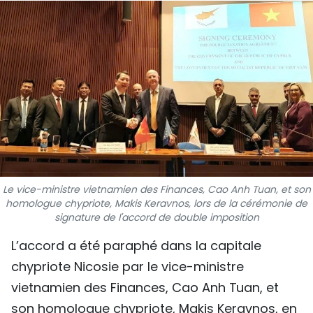
SPORT
FRANCOPHONIE
PAYS NATAL
INTERNATIONAL
MÉGASTORIE
INFOGRAPHIE
Le vice-ministre vietnamien des Finances, Cao Anh Tuan, et son
homologue chypriote, Makis Keravnos, lors de la cérémonie de
signature de l'accord de double imposition
PHOTO
L’accord a été paraphé dans la capitale
VIDÉO
chypriote Nicosie par le vice-ministre
vietnamien des Finances, Cao Anh Tuan, et
À PROPOS DU "PEUPLE"
son homologue chypriote, Makis Keravnos, en