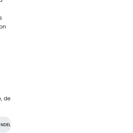
s
ion
, de
NDEL