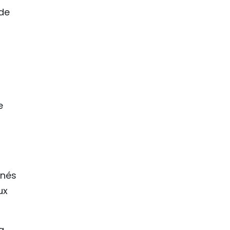
de
e
rnés
ux
a