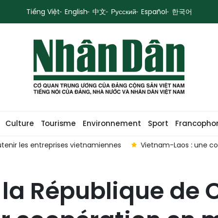
Tiếng Việt
English
中文
Русский
Español
한국어
Culture
Tourisme
Environnement
Sport
Francopho
tenir les entreprises vietnamiennes
Vietnam-Laos : une co
 la République de 