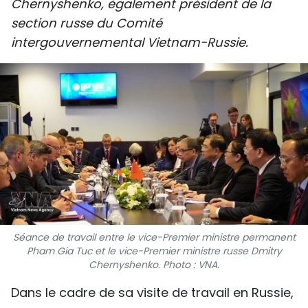
Chernyshenko, également président de la
SPORT
section russe du Comité
intergouvernemental Vietnam-Russie.
FRANCOPHONIE
PAYS NATAL
INTERNATIONAL
MÉGASTORIE
INFOGRAPHIE
PHOTO
Séance de travail entre le vice-Premier ministre permanent
VIDÉO
Pham Gia Tuc et le vice-Premier ministre russe Dmitry
Chernyshenko. Photo : VNA.
Dans le cadre de sa visite de travail en Russie,
À PROPOS DU "PEUPLE"