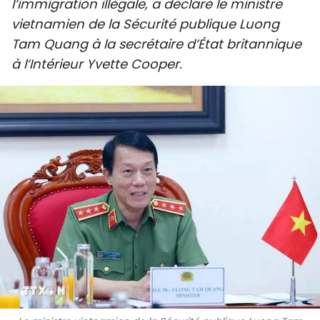
l’immigration illégale, a déclaré le ministre
SPORT
vietnamien de la Sécurité publique Luong
Tam Quang à la secrétaire d’État britannique
FRANCOPHONIE
à l’Intérieur Yvette Cooper.
PAYS NATAL
INTERNATIONAL
MÉGASTORIE
INFOGRAPHIE
PHOTO
VIDÉO
À PROPOS DU "PEUPLE"