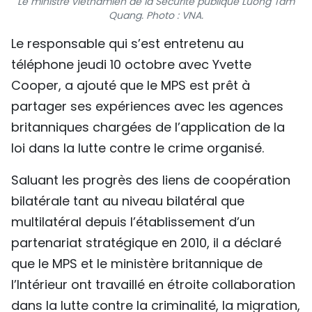
Le ministre vietnamien de la Sécurité publique Luong Tam
Quang. Photo : VNA.
TIẾNG VIỆT
Le responsable qui s’est entretenu au
ENGLISH
téléphone jeudi 10 octobre avec Yvette
Cooper, a ajouté que le MPS est prêt à
中文
partager ses expériences avec les agences
РУССКИЙ
britanniques chargées de l’application de la
loi dans la lutte contre le crime organisé.
ESPAÑOL
Saluant les progrès des liens de coopération
bilatérale tant au niveau bilatéral que
multilatéral depuis l’établissement d’un
partenariat stratégique en 2010, il a déclaré
que le MPS et le ministère britannique de
l’Intérieur ont travaillé en étroite collaboration
dans la lutte contre la criminalité, la migration,