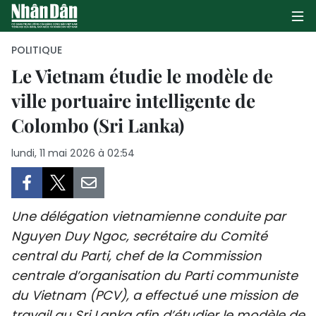
POLITIQUE
Le Vietnam étudie le modèle de
ville portuaire intelligente de
PAGE D'ACCUEIL
Colombo (Sri Lanka)
POLITIQUE
lundi, 11 mai 2026 à 02:54
ÉCONOMIE
SOCIÉTÉ
Une délégation vietnamienne conduite par
CULTURE
Nguyen Duy Ngoc, secrétaire du Comité
central du Parti, chef de la Commission
TOURISME
centrale d’organisation du Parti communiste
du Vietnam (PCV), a effectué une mission de
ENVIRONNEMENT
travail au Sri Lanka afin d’étudier le modèle de