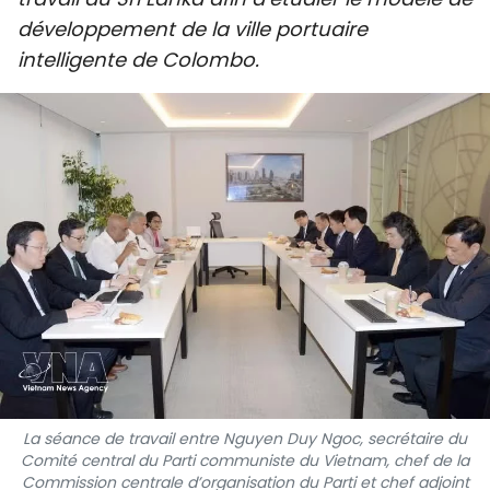
SPORT
développement de la ville portuaire
intelligente de Colombo.
FRANCOPHONIE
PAYS NATAL
INTERNATIONAL
MÉGASTORIE
INFOGRAPHIE
PHOTO
VIDÉO
La séance de travail entre Nguyen Duy Ngoc, secrétaire du
Comité central du Parti communiste du Vietnam, chef de la
À PROPOS DU "PEUPLE"
Commission centrale d’organisation du Parti et chef adjoint