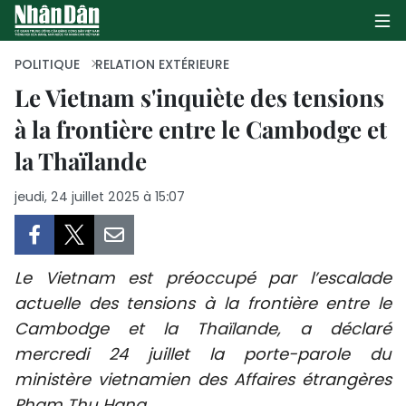
POLITIQUE
RELATION EXTÉRIEURE
Le Vietnam s'inquiète des tensions
à la frontière entre le Cambodge et
PAGE D'ACCUEIL
la Thaïlande
POLITIQUE
jeudi, 24 juillet 2025 à 15:07
ÉCONOMIE
SOCIÉTÉ
Le Vietnam est préoccupé par l’escalade
CULTURE
actuelle des tensions à la frontière entre le
Cambodge et la Thaïlande, a déclaré
TOURISME
mercredi 24 juillet la porte-parole du
ministère vietnamien des Affaires étrangères
ENVIRONNEMENT
Pham Thu Hang.