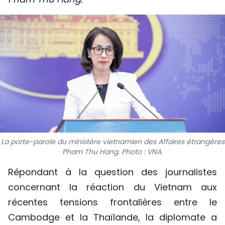
SPORT
FRANCOPHONIE
PAYS NATAL
INTERNATIONAL
MÉGASTORIE
INFOGRAPHIE
La porte-parole du ministère vietnamien des Affaires étrangères
Pham Thu Hang. Photo : VNA.
PHOTO
Répondant à la question des journalistes
VIDÉO
concernant la réaction du Vietnam aux
récentes tensions frontalières entre le
À PROPOS DU "PEUPLE"
Cambodge et la Thaïlande, la diplomate a