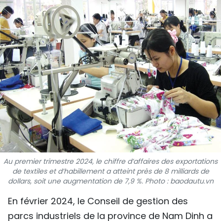
SPORT
FRANCOPHONIE
PAYS NATAL
INTERNATIONAL
MÉGASTORIE
INFOGRAPHIE
PHOTO
Au premier trimestre 2024, le chiffre d’affaires des exportations
de textiles et d’habillement a atteint près de 8 milliards de
VIDÉO
dollars, soit une augmentation de 7,9 %. Photo : baodautu.vn
En février 2024, le Conseil de gestion des
À PROPOS DU "PEUPLE"
parcs industriels de la province de Nam Dinh a