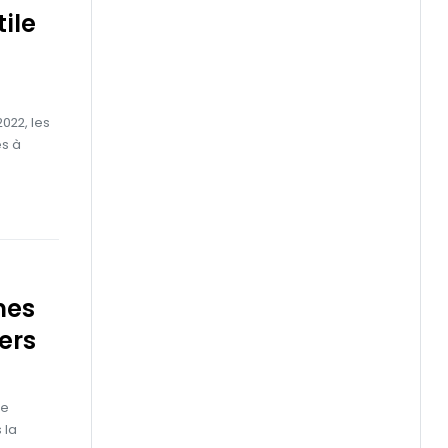
tile
022, les
es à
mes
ers
de
 la