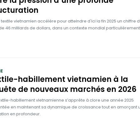
é la pression d’une profonde
ucturation
 textile vietnamien accélère pour atteindre d'ici la fin 2025 un chiffre d
 de 46 milliards de dollars, dans un contexte mondial particulièrement d
E
xtile-habillement vietnamien à la
uête de nouveaux marchés en 2026
 textile-habillement vietnamienne s’apprête à clore une année 2025
ée en maintenant sa dynamique de croissance tout en amorçant 
ation en profondeur.