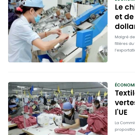
Le ch
et de
dolla
Malgré des
filières d
l’exportat
ÉCONOMI
Texti
verte
l'UE
La Commis
propositio