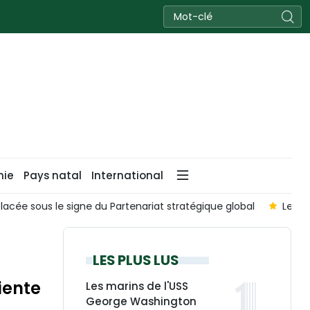
nie
Pays natal
International
al
Le président de l’AN thaïlandaise inaugure une expositio
LES PLUS LUS
iente
Les marins de l'USS
George Washington