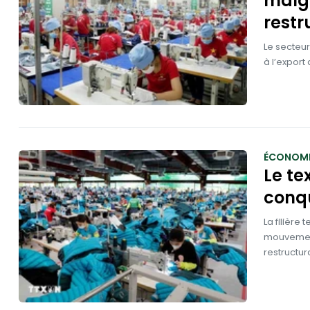
malgr
restr
Le secteur
à l’export
ÉCONOMI
Le te
conq
La filière
mouvement
restructur