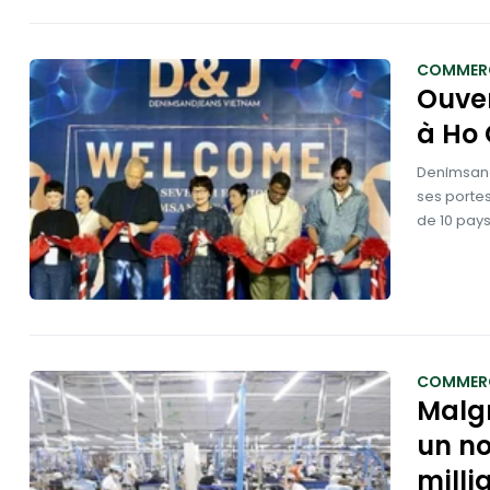
COMMER
Ouve
à Ho 
Denimsandj
ses portes
de 10 pays
COMMER
Malgr
un n
milli