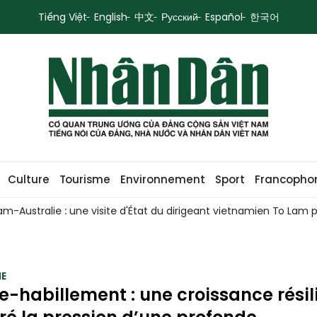
Tiếng Việt
English
中文
Русский
Español
한국어
Culture
Tourisme
Environnement
Sport
Francopho
mien To Lam placée sous le signe du Partenariat stratégique glob
E
le-habillement : une croissance résil