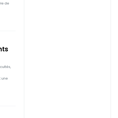
ble de
nts
cultés,
t une