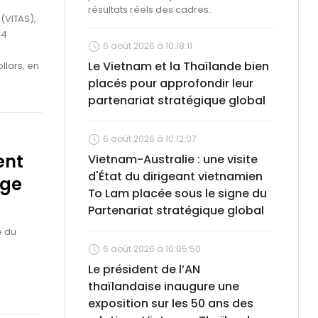
résultats réels des cadres.
 (VITAS),
44
6 août 2026 à 10:18:11
Le Vietnam et la Thaïlande bien
llars, en
placés pour approfondir leur
partenariat stratégique global
6 août 2026 à 10:12:07
ent
Vietnam-Australie : une visite
d'État du dirigeant vietnamien
age
To Lam placée sous le signe du
Partenariat stratégique global
e du
6 août 2026 à 10:05:50
Le président de l’AN
thaïlandaise inaugure une
exposition sur les 50 ans des