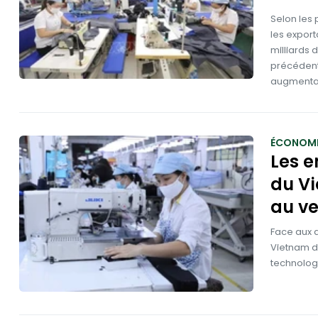
Selon les 
les export
milliards 
précédente
augmentat
ÉCONOMI
Les e
du Vi
au ve
Face aux d
Vietnam d
technolog