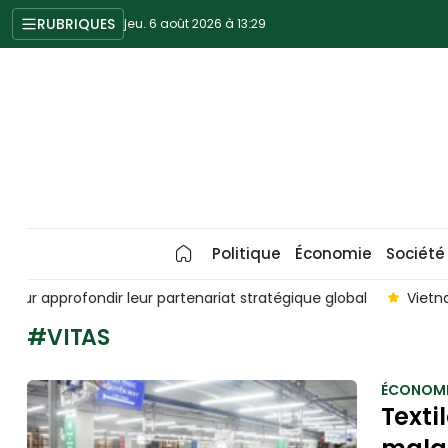
RUBRIQUES
jeu. 6 août 2026 à 13:29
Politique
Économie
Société
al
Vietnam-Australie : une visite d'État du dirigeant vietna
#VITAS
ÉCONOMI
Texti