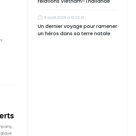
relations Vietnam–Thaïlande
6 août 2026 à 10:02:13
Un dernier voyage pour ramener
un héros dans sa terre natale
ns
erts
ompany,
tégique