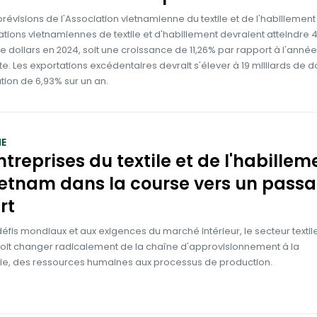
prévisions de l'Association vietnamienne du textile et de l'habillement
ations vietnamiennes de textile et d'habillement devraient atteindre 
de dollars en 2024, soit une croissance de 11,26% par rapport à l'année
. Les exportations excédentaires devrait s'élever à 19 milliards de do
ion de 6,93% sur un an.
E
ntreprises du textile et de l'habillem
etnam dans la course vers un pass
rt
éfis mondiaux et aux exigences du marché intérieur, le secteur textil
oit changer radicalement de la chaîne d'approvisionnement à la
ie, des ressources humaines aux processus de production.