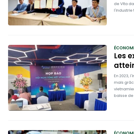
de Vita d
l'industri
ÉCONOMI
Les e
attei
En 2023, l
mais grâce
vietnamien
baisse de 
ÉCONOMI