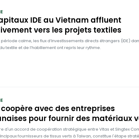
E
apitaux IDE au Vietnam affluent
vement vers les projets textiles
période calme, les flux d’investissements directs étrangers (IDE) da
 du textile et de l’habillement ont repris leur rythme.
E
 coopère avec des entreprises
naises pour fournir des matériaux v
re d'un accord de coopération stratégique entre Vitas et Singtex C
rincipaux fournisseurs de tissus verts à Taiwan, constitue l'étape stra