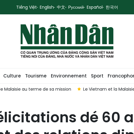
Tiếng Việt
English
中文
Русский
Español
한국어
Culture
Tourisme
Environnement
Sport
Francopho
 partenariat stratégique global
Le Vietnam et la Thaïlande 
licitations dé 60 