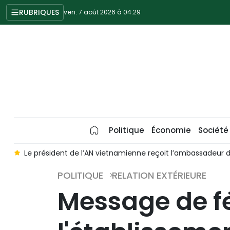
RUBRIQUES
ven. 7 août 2026 à 04:29
Politique
Économie
Société
a mission
Le Vietnam et la Malaisie veulent approfondir leur
POLITIQUE
RELATION EXTÉRIEURE
Message de fé