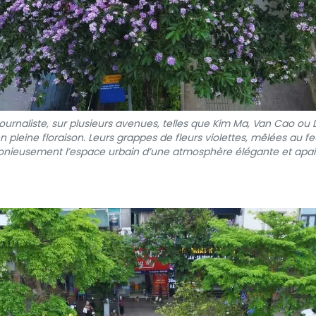
journaliste, sur plusieurs avenues, telles que Kim Ma, Van Cao ou 
 pleine floraison. Leurs grappes de fleurs violettes, mêlées au feui
nieusement l’espace urbain d’une atmosphère élégante et apai