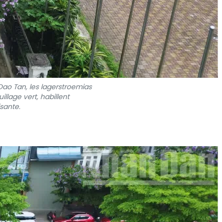
Dao Tan, les lagerstroemias
llage vert, habillent
sante.