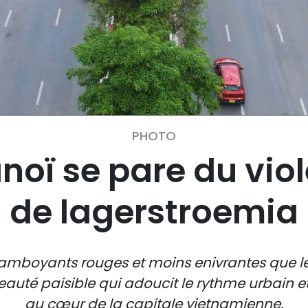
PHOTO
oï se pare du viol
de lagerstroemia
mboyants rouges et moins enivrantes que les f
auté paisible qui adoucit le rythme urbain 
au cœur de la capitale vietnamienne.