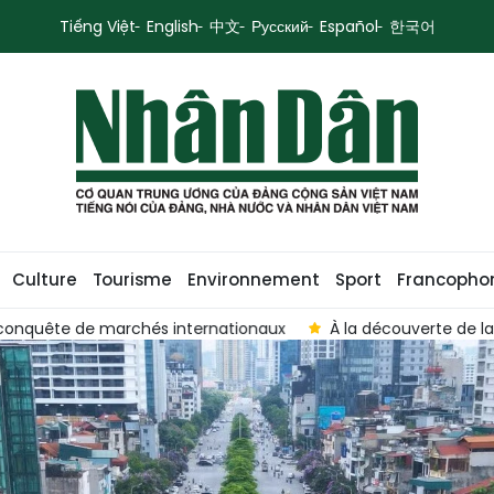
Tiếng Việt
English
中文
Русский
Español
한국어
Culture
Tourisme
Environnement
Sport
Francopho
e marchés internationaux
À la découverte de la « forêt de c