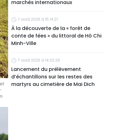
marchés internationaux
7 août 2026 à 15:14:21
À la découverte de la « forêt de
conte de fées » du littoral de Hô Chi
Minh-Ville
7 août 2026 à 14:02:29
Lancement du prélèvement
d’échantillons sur les restes des
et
martyrs au cimetière de Mai Dich
-
vn