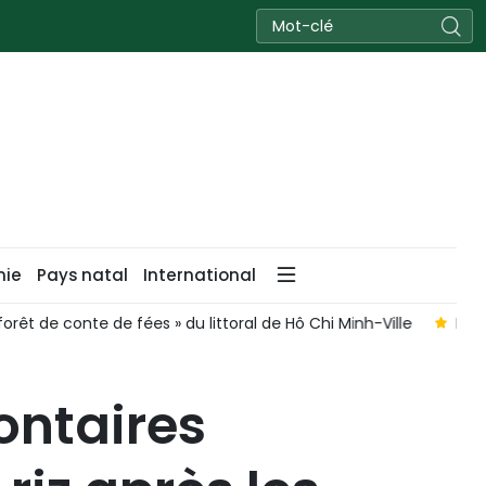
nie
Pays natal
International
onte de fées » du littoral de Hô Chi Minh-Ville
Lancement du 
lontaires