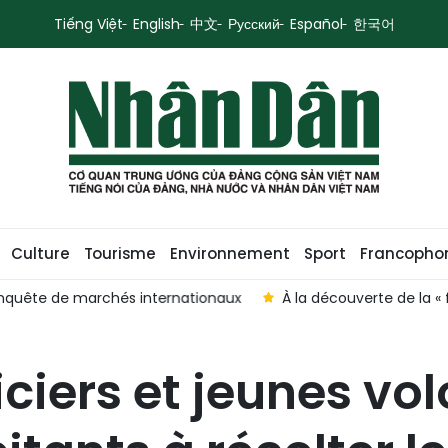
Tiếng Việt
English
中文
Русский
Español
한국어
Culture
Tourisme
Environnement
Sport
Francopho
e marchés internationaux
À la découverte de la « forêt de c
iciers et jeunes vo