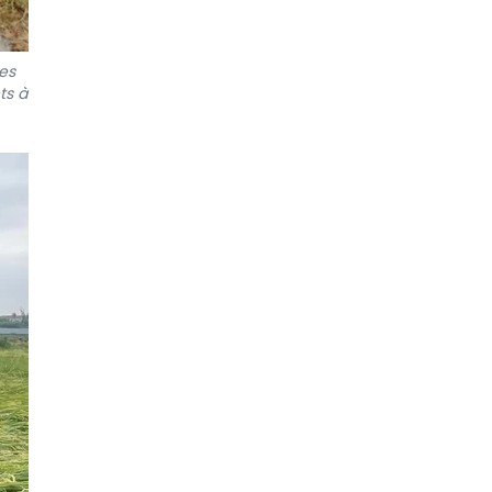
es
ts à