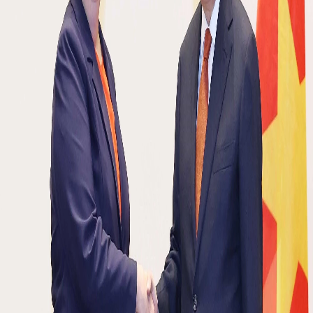
TIẾNG VIỆT
ENGLISH
中文
РУССКИЙ
ESPAÑOL