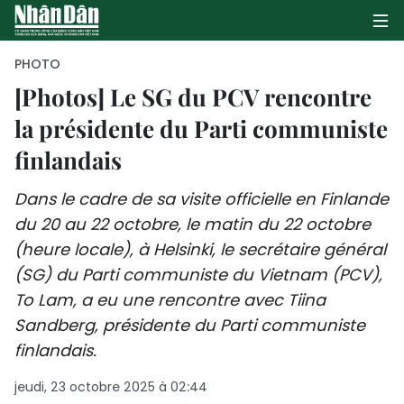
PHOTO
[Photos] Le SG du PCV rencontre
la présidente du Parti communiste
PAGE D'ACCUEIL
finlandais
POLITIQUE
Dans le cadre de sa visite officielle en Finlande
ÉCONOMIE
du 20 au 22 octobre, le matin du 22 octobre
(heure locale), à Helsinki, le secrétaire général
SOCIÉTÉ
(SG) du Parti communiste du Vietnam (PCV),
CULTURE
To Lam, a eu une rencontre avec Tiina
Sandberg, présidente du Parti communiste
TOURISME
finlandais.
ENVIRONNEMENT
jeudi, 23 octobre 2025 à 02:44