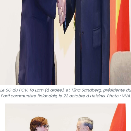
Le SG du PCV, To Lam (à droite), et Tiina Sandberg, présidente du
Parti communiste finlandais, le 22 octobre à Helsinki. Photo : VNA.