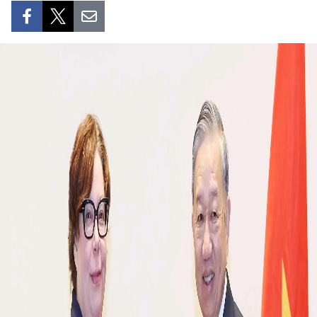
SPORT
FRANCOPHONIE
PAYS NATAL
INTERNATIONAL
MÉGASTORIE
INFOGRAPHIE
PHOTO
VIDÉO
À PROPOS DU "PEUPLE"