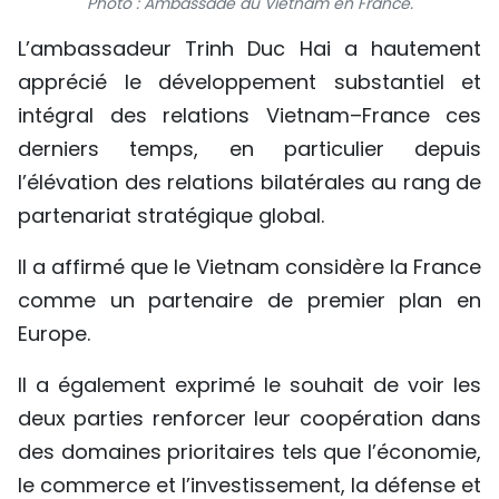
Photo : Ambassade du Vietnam en France.
TIẾNG VIỆT
L’ambassadeur Trinh Duc Hai a hautement
apprécié le développement substantiel et
ENGLISH
intégral des relations Vietnam–France ces
中文
derniers temps, en particulier depuis
l’élévation des relations bilatérales au rang de
РУССКИЙ
partenariat stratégique global.
ESPAÑOL
Il a affirmé que le Vietnam considère la France
comme un partenaire de premier plan en
Europe.
Il a également exprimé le souhait de voir les
deux parties renforcer leur coopération dans
des domaines prioritaires tels que l’économie,
le commerce et l’investissement, la défense et