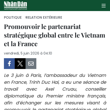
POLITIQUE
RELATION EXTÉRIEURE
Promouvoir le partenariat
stratégique global entre le Vietnam
PAGE D'ACCUEIL
et la France
POLITIQUE
vendredi, 5 juin 2026 à 04:10
ÉCONOMIE
SOCIÉTÉ
Le 3 juin à Paris, l’ambassadeur du Vietnam
CULTURE
en France, Trinh Duc Hai, a eu une séance de
travail avec Axel Cruau, conseiller
TOURISME
diplomatique du Premier ministre français,
afin d’échanger sur les mesures visant à
ENVIRONNEMENT
promouvoir le partenariat stratégique global