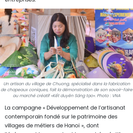
SPORT
FRANCOPHONIE
PAYS NATAL
INTERNATIONAL
MÉGASTORIE
INFOGRAPHIE
Un artisan du village de Chuong, spécialisé dans la fabrication
de chapeaux coniques, fait la démonstration de son savoir-faire
PHOTO
au marché créatif «Kết duyên Sáng tạo». Photo : VNA
VIDÉO
La campagne « Développement de l’artisanat
contemporain fondé sur le patrimoine des
villages de métiers de Hanoï », dont
À PROPOS DU "PEUPLE"