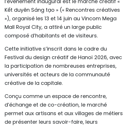
l’événement inaugural est le marché créatif «
TIẾNG VIỆT
Kết duyên Sáng tạo » (« Rencontres créatives
»), organisé les 13 et 14 juin au Vincom Mega
ENGLISH
Mall Royal City, a attiré un large public
中文
composé d’habitants et de visiteurs.
РУССКИЙ
Cette initiative s’inscrit dans le cadre du
Festival du design créatif de Hanoï 2026, avec
ESPAÑOL
la participation de nombreuses entreprises,
universités et acteurs de la communauté
créative de la capitale.
Conçu comme un espace de rencontre,
d’échange et de co-création, le marché
permet aux artisans et aux villages de métiers
de présenter leurs savoir-faire, leurs