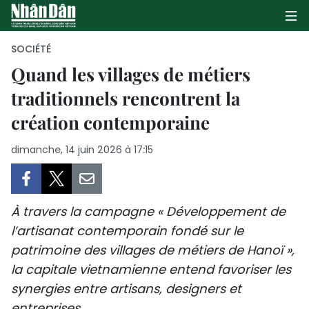
SOCIÉTÉ
Quand les villages de métiers
traditionnels rencontrent la
PAGE D'ACCUEIL
création contemporaine
POLITIQUE
dimanche, 14 juin 2026 à 17:15
ÉCONOMIE
SOCIÉTÉ
À travers la campagne « Développement de
CULTURE
l’artisanat contemporain fondé sur le
patrimoine des villages de métiers de Hanoï »,
TOURISME
la capitale vietnamienne entend favoriser les
synergies entre artisans, designers et
ENVIRONNEMENT
entreprises.